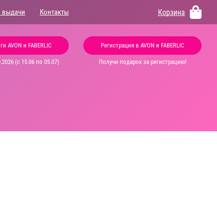
Корзина
 выдачи
Контакты
ги AVON и FABERLIC
Регистрация в AVON и FABERLIC
2026 (с 15.06 по 05.07)
Получи подарок за регистрацию!