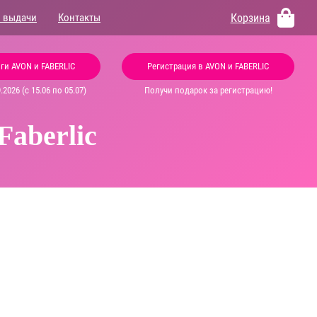
Корзина
 выдачи
Контакты
ги AVON и FABERLIC
Регистрация в AVON и FABERLIC
2026 (с 15.06 по 05.07)
Получи подарок за регистрацию!
aberlic