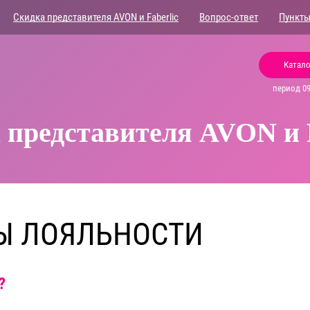
Скидка представителя AVON и Faberlic
Вопрос-ответ
Пункты
Катало
период 09.
 представителя AVON и F
Ы ЛОЯЛЬНОСТИ
?