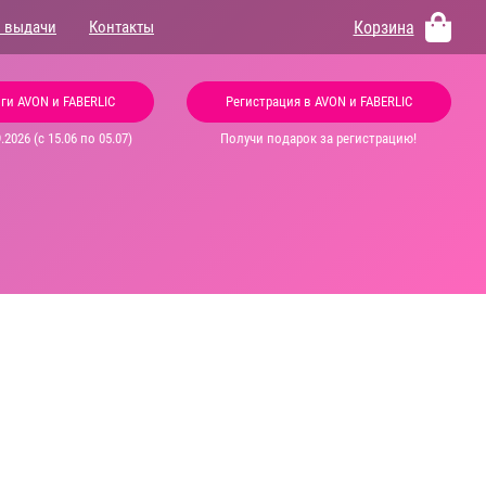
Корзина
 выдачи
Контакты
ги AVON и FABERLIC
Регистрация в AVON и FABERLIC
2026 (с 15.06 по 05.07)
Получи подарок за регистрацию!