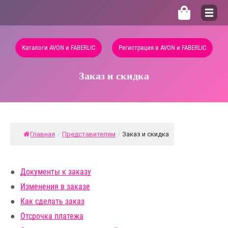
Каталоги AVON и FABERLIC
Регистрация в AVON и FABERLIC
Заказ и скидка
Главная
/
Представителям
/
Заказ и скидка
Документы к заказу
Изменения в заказе
Как сделать заказ
Отсрочка платежа