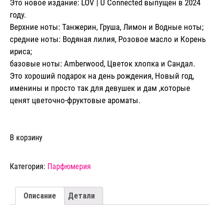
Это новое издание:
LOV | U Connected
выпущен в 2024
году.
Верхние ноты: Танжерин, Груша, Лимон и Водные ноты;
средние ноты: Водяная лилия, Розовое масло и Корень
ириса;
базовые ноты: Amberwood, Цветок хлопка и Сандал.
Это хороший подарок на день рождения, Новый год,
именины и просто так для девушек и дам ,которые
ценят цветочно-фруктовые ароматы.
Количество
В корзину
товара
Парфюмерная
вода
Категория:
Парфюмерия
AVON
"LOV
|
Описание
Детали
U
Connected"
для