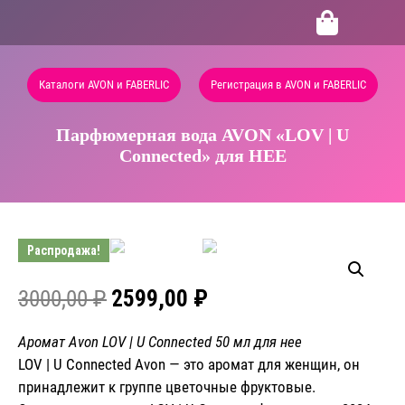
Каталоги AVON и FABERLIC
Регистрация в AVON и FABERLIC
Парфюмерная вода AVON «LOV | U
Connected» для НЕЕ
Распродажа!
3000,00
₽
2599,00
₽
Аромат Avon LOV | U Connected 50 мл для нее
LOV | U Connected
Avon
— это аромат для женщин, он
принадлежит к группе цветочные фруктовые.