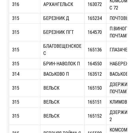
КОМСОМОЛЬ
316
АРХАНГЕЛЬСК
163072
С 72
315
БЕРЕЗНИК Д
165234
ПОЧТОВЫЙ 
П.ВИНОГРА
315
БЕРЕЗНИК ПГТ
164570
ПОЧТАМТ
БЛАГОВЕЩЕНСКОЕ
315
165136
ГЛАЗАЧЕВА
С
315
БРИН-НАВОЛОК П
164550
НАБЕРЕЖНА
314
ВАСЬКОВО П
163512
ВАСЬКОВО,
ДЗЕРЖИНС
315
ВЕЛЬСК
165150
ПОЧТАМТ
315
ВЕЛЬСК
165151
КЛИМОВСКО
ДЗЕРЖИНСК
315
ВЕЛЬСК
165152
2
КОМСОМОЛ