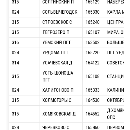
315
СОЛГИНСКИЙ П
165129
НАБЕРЕЖНА
024
СОЛЬВЫЧЕГОДСК
165330
КАРЛА МАР
315
СТРОЕВСКОЕ С
165240
ЦЕНТРАЛЬН
315
ТЕГРОЗЕРО П
165107
МИРА, ОПС
316
УЕМСКИЙ ПГТ
163502
БОЛЬШЕСЕ
024
УРДОМА ПГТ
165720
ПГТ УРДО
314
УСАЧЕВСКАЯ Д
164122
СОВЕТСКАЯ
УСТЬ-ШОНОША
315
165108
СТАНЦИОНН
ПГТ
024
ХАРИТОНОВО П
165333
КАЛИНИНА,
315
ХОЛМОГОРЫ С
164530
ОКТЯБРЬС
Д.ХОМЯКОВ
315
ХОМЯКОВСКАЯ Д
164552
ОПС
024
ЧЕРЕВКОВО С
165460
ПЕРВОМАЙС