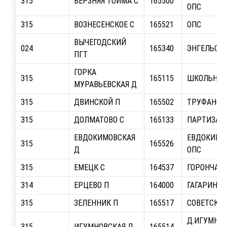
315
ВЕРЗНЯЯ ТОЙМА С
165500
ОПС
315
ВОЗНЕСЕНСКОЕ С
165521
ОПС
ВЫЧЕГОДСКИЙ
024
165340
ЭНГЕЛЬСА, 
ПГТ
ГОРКА
315
165115
ШКОЛЬНАЯ,
МУРАВЬЕВСКАЯ Д
315
ДВИНСКОЙ П
165502
ТРУФАНОВА
315
ДОЛМАТОВО С
165133
ПАРТИЗАНС
ЕВДОКИМОВСКАЯ
ЕВДОКИМО
315
165526
Д
ОПС
315
ЕМЕЦК С
164537
ГОРОНЧАР
314
ЕРЦЕВО П
164000
ГАГАРИНА,
315
ЗЕЛЕННИК П
165517
СОВЕТСКАЯ
Д.ИГУМНОВ
315
ИГУМНОВСКАЯ Д
165514