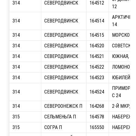
314
СЕВЕРОДВИНСК
164512
12
АРКТИЧЕСК
314
СЕВЕРОДВИНСК
164514
14
314
СЕВЕРОДВИНСК
164515
МОРСКОЙ ПР
314
СЕВЕРОДВИНСК
164520
СОВЕТСКАЯ,
314
СЕВЕРОДВИНСК
164521
ЮЖНАЯ, О/
314
СЕВЕРОДВИНСК
164522
ЛОМОНОСОВ
314
СЕВЕРОДВИНСК
164523
ЮБИЛЕЙНАЯ
ПРИМОРСКИ
314
СЕВЕРОДВИНСК
164524
С 24
314
СЕВЕРООНЕЖСК П
164268
2-Й МКР., О
315
СЕЛЬМЕНЬГА П
164578
НАБЕРЕЖНА
315
СОГРА П
165550
НАБЕРЕЖНА