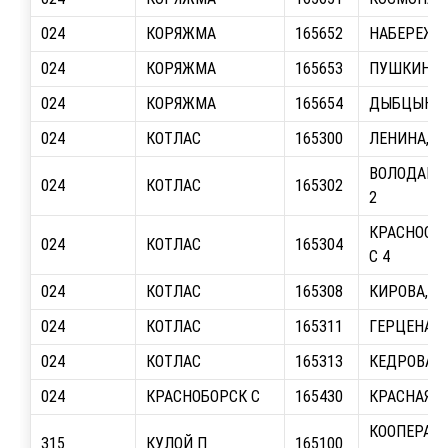
024
КОРЯЖМА
165652
НАБЕРЕЖНА
024
КОРЯЖМА
165653
ПУШКИНА, 
024
КОРЯЖМА
165654
ДЫБЦЫНА, 
024
КОТЛАС
165300
ЛЕНИНА, У
ВОЛОДАРСК
024
КОТЛАС
165302
2
КРАСНОСЕЛ
024
КОТЛАС
165304
С 4
024
КОТЛАС
165308
КИРОВА, О/
024
КОТЛАС
165311
ГЕРЦЕНА, О
024
КОТЛАС
165313
КЕДРОВА, О
024
КРАСНОБОРСК С
165430
КРАСНАЯ, 
КООПЕРАТИ
315
КУЛОЙ П
165100