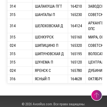
314
ШАЛАКУША ПГТ
164210
ЗАВОДСКАЯ
315
ШАНГАЛЫ П
165230
СОВЕТСКАЯ
АРХАНГЕЛЬ
314
ШЕЛОХОВСКАЯ Д
164124
ОПС
315
ШЕНКУРСК
165160
МИРА, ОПС
024
ШИПИЦИНО П
165320
СОВЕТСКАЯ
315
ШИПУНОВСКАЯ Д
165195
ВОЛОСАТОВ
315
ШУНЕМА П
165120
ЦЕНТРАЛЬН
024
ЯРЕНСК С
165780
ДУБИНИНА
316
ЯСНЫЙ П
164628
ОКТЯБРЯ, 
© 2026 AvonRus.com. Все права защищены.