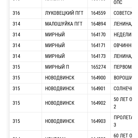
ОПС
316
ЛУКОВЕЦКИЙ ПГТ
164559
СОВЕТСКАЯ
314
МАЛОШУЙКА ПГТ
164894
ЛЕНИНА, О
314
МИРНЫЙ
164170
НЕДЕЛИНА,
314
МИРНЫЙ
164171
ОВЧИННИКО
314
МИРНЫЙ
164173
ЛЕНИНА, О/
315
МИРНЫЙ П
165274
ПЕРВОМАЙС
315
НОВОДВИНСК
164900
ВОРОШИЛО
315
НОВОДВИНСК
164901
СОЛНЕЧНАЯ,
50 ЛЕТ ОКТ
315
НОВОДВИНСК
164902
2
ПРОЛЕТАРС
315
НОВОДВИНСК
164903
3
60 ЛЕТ ОКТ