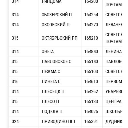
314
НЯНДОМА
164200
ПОЧТАМТ
314
ОБОЗЕРСКИЙ П
164254
СОВЕТСКАЯ,
314
ОКСОВСКИЙ П
164270
ЛЕВАЧЕВА,
СОВЕТСКАЯ
315
ОКТЯБРЬСКИЙ РП
165210
ПОЧТАМТ
314
ОНЕГА
164840
ЛЕНИНА, О
315
ПАВЛОВСКОЕ С
165140
ПАВЛОВСКО
315
ПЕЖМА С
165103
СОВЕТСКАЯ
316
ПИНЕГА С
164610
ПЕРВОМАЙС
314
ПЛЕСЕЦК П
164262
УБАРЕВИЧА
315
ПЛЕСО П
165183
ЦЕНТРАЛЬН
314
ПОДЮГА П
164026
ШКОЛЬНАЯ,
024
ПРИВОДИНО ПГТ
165391
ДУДНИКОВА