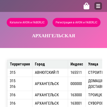
Каталоги AVON и FABERLIC
Регистрация в AVON и FABERLIC
АРХАНГЕЛЬСКАЯ
Территория
Город
Индекс
Улица
315
АВНЮГСКИЙ П
165511
СТРОИТЕЛЕ
315
ДОМАШНЯ
АРХАНГЕЛЬСК
000000
316
ДОСТАВКА
316
АРХАНГЕЛЬСК
163000
ТРОИЦКИЙ 
316
АРХАНГЕЛЬСК
163001
СУВОРОВА, 