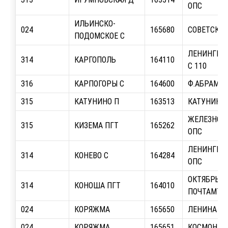
ОПС
ИЛЬИНСКО-
024
165680
СОВЕТСКАЯ
ПОДОМСКОЕ С
ЛЕНИНГРАД
314
КАРГОПОЛЬ
164110
С 110
316
КАРПОГОРЫ С
164600
Ф.АБРАМО
315
КАТУНИНО П
163513
КАТУНИНА,
ЖЕЛЕЗНОД
315
КИЗЕМА ПГТ
165262
ОПС
ЛЕНИНГРА
314
КОНЕВО С
164284
ОПС
ОКТЯБРЬСК
314
КОНОША ПГТ
164010
ПОЧТАМТ
024
КОРЯЖМА
165650
ЛЕНИНА ПР-
024
КОРЯЖМА
165651
КОСМОНАВТ