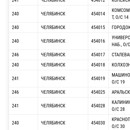
241
ЧЕЛЯБИНСК
454012
КОПЕЙСКО
КОМСОМ
240
ЧЕЛЯБИНСК
454014
Т, О/С 14
240
ЧЕЛЯБИНСК
454015
ГОРОДОК 
УНИВЕРС
240
ЧЕЛЯБИНСК
454016
НАБ., О/С
246
ЧЕЛЯБИНСК
454017
СТАЛЕВАР
240
ЧЕЛЯБИНСК
454018
КОЛХОЗН
МАШИНО
241
ЧЕЛЯБИНСК
454019
О/С 19
246
ЧЕЛЯБИНСК
454025
АРАЛЬСКА
КАЛИНИН
241
ЧЕЛЯБИНСК
454028
О/С 28
КРАСНОП
240
ЧЕЛЯБИНСК
454030
О/С 30