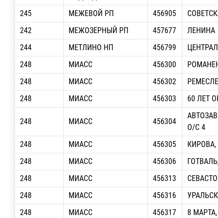
245
МЕЖЕВОЙ РП
456905
СОВЕТСК
242
МЕЖОЗЕРНЫЙ РП
457677
ЛЕНИНА
244
МЕТЛИНО НП
456799
ЦЕНТРАЛ
248
МИАСС
456300
РОМАНЕН
248
МИАСС
456302
РЕМЕСЛ
248
МИАСС
456303
60 ЛЕТ О
АВТОЗАВ
248
МИАСС
456304
О/С 4
248
МИАСС
456305
КИРОВА, 
248
МИАСС
456306
ГОТВАЛЬД
248
МИАСС
456313
СЕВАСТ
248
МИАСС
456316
УРАЛЬСКА
248
МИАСС
456317
8 МАРТА,