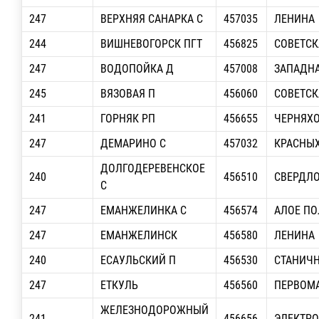
247
ВЕРХНЯЯ САНАРКА С
457035
ЛЕНИНА
244
ВИШНЕВОГОРСК ПГТ
456825
СОВЕТСК
247
ВОДОПОЙКА Д
457008
ЗАПАДН
245
ВЯЗОВАЯ П
456060
СОВЕТСК
241
ГОРНЯК РП
456655
ЧЕРНЯХ
247
ДЕМАРИНО С
457032
КРАСНЫХ
ДОЛГОДЕРЕВЕНСКОЕ
240
456510
СВЕРДЛ
С
247
ЕМАНЖЕЛИНКА С
456574
АЛОЕ ПО
247
ЕМАНЖЕЛИНСК
456580
ЛЕНИНА
240
ЕСАУЛЬСКИЙ П
456530
СТАНИЧ
247
ЕТКУЛЬ
456560
ПЕРВОМА
ЖЕЛЕЗНОДОРОЖНЫЙ
241
456656
ЭЛЕКТР