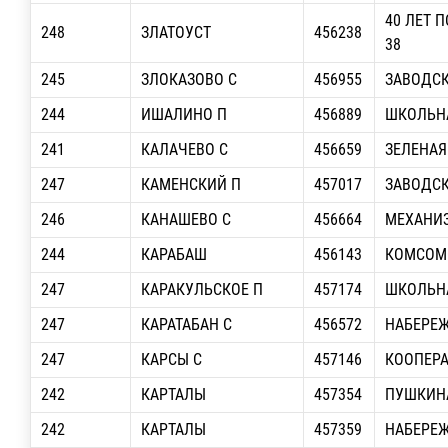
40 ЛЕТ 
248
ЗЛАТОУСТ
456238
38
245
ЗЛОКАЗОВО С
456955
ЗАВОДС
244
ИШАЛИНО П
456889
ШКОЛЬН
241
КАЛАЧЕВО С
456659
ЗЕЛЕНАЯ
247
КАМЕНСКИЙ П
457017
ЗАВОДС
246
КАНАШЕВО С
456664
МЕХАНИЗ
244
КАРАБАШ
456143
КОМСОМ
247
КАРАКУЛЬСКОЕ П
457174
ШКОЛЬН
247
КАРАТАБАН С
456572
НАБЕРЕ
247
КАРСЫ С
457146
КООПЕРА
242
КАРТАЛЫ
457354
ПУШКИН
242
КАРТАЛЫ
457359
НАБЕРЕЖ