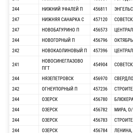
244
НИЖНИЙ УФАЛЕЙ П
456811
ЭНГЕЛЬСА
247
НИЖНЯЯ САНАРКА С
457120
СОВЕТСК
247
НОВОБАТУРИНО П
456573
ЦЕНТРА
244
НОВОГОРНЫЙ П
456796
ОКТЯБРЬ
242
НОВОКАОЛИНОВЫЙ П
457396
ЦЕНТРА
НОВОСИНЕГЛАЗОВО
241
454904
СОВЕТСК
ПГТ
244
НЯЗЕПЕТРОВСК
456970
СВЕРДЛ
242
ОГНЕУПОРНЫЙ П
457236
СТРОИТЕ
244
ОЗЕРСК
456780
БЛЮХЕРА
244
ОЗЕРСК
456782
МИРА, О/
244
ОЗЕРСК
456783
СТРОИТ
244
ОЗЕРСК
456784
ЛЕНИНА, 