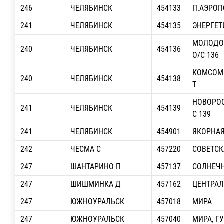
246
ЧЕЛЯБИНСК
454133
П.АЭРОПО
241
ЧЕЛЯБИНСК
454135
ЭНЕРГЕТ
МОЛОДО
240
ЧЕЛЯБИНСК
454136
О/С 136
КОМСОМ
240
ЧЕЛЯБИНСК
454138
Т
НОВОРОС
241
ЧЕЛЯБИНСК
454139
С 139
241
ЧЕЛЯБИНСК
454901
ЯКОРНА
242
ЧЕСМА С
457220
СОВЕТСК
247
ШАНТАРИНО П
457137
СОЛНЕЧ
247
ШИШМИНКА Д
457162
ЦЕНТРА
247
ЮЖНОУРАЛЬСК
457018
МИРА
247
ЮЖНОУРАЛЬСК
457040
МИРА, Г