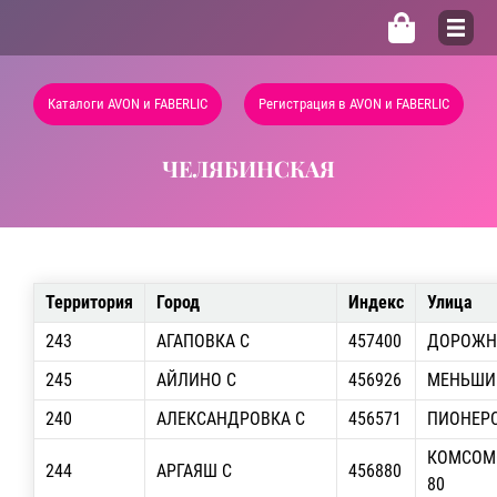
Каталоги AVON и FABERLIC
Регистрация в AVON и FABERLIC
ЧЕЛЯБИНСКАЯ
Территория
Город
Индекс
Улица
243
АГАПОВКА С
457400
ДОРОЖН
245
АЙЛИНО С
456926
МЕНЬШИ
240
АЛЕКСАНДРОВКА С
456571
ПИОНЕР
КОМСОМО
244
АРГАЯШ С
456880
80