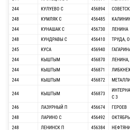
244
КУЛУЕВО С
456894
СОВЕТСК
248
КУМЛЯК С
456485
КАЛИНИ
244
КУНАШАК С
456730
ЛЕНИНА
248
КУНДРАВЫ С
456410
ТРУДА, 
245
КУСА
456940
ГАГАРИН
244
КЫШТЫМ
456870
ЛЕНИНА,
244
КЫШТЫМ
456871
ЛИБКНЕХ
244
КЫШТЫМ
456872
МЕТАЛЛ
ИНТЕРНА
244
КЫШТЫМ
456873
С 3
246
ЛАЗУРНЫЙ П
456674
ГЕРОЕВ
248
ЛАРИНО С
456492
ОКТЯБРЬ
248
ЛЕНИНСК П
456384
НЕФТЯН