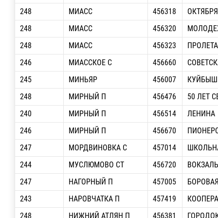
248
МИАСС
456318
ОКТЯБРЯ 
248
МИАСС
456320
МОЛОДЕЖ
248
МИАСС
456323
ПРОЛЕТА
246
МИАССКОЕ С
456660
СОВЕТСК
245
МИНЬЯР
456007
КУЙБЫШ
248
МИРНЫЙ П
456476
50 ЛЕТ 
240
МИРНЫЙ П
456514
ЛЕНИНА
246
МИРНЫЙ П
456670
ПИОНЕР
247
МОРДВИНОВКА С
457014
ШКОЛЬН
244
МУСЛЮМОВО СТ
456720
ВОКЗАЛ
247
НАГОРНЫЙ П
457005
БОРОВА
243
НАРОВЧАТКА П
457419
КООПЕР
248
НИЖНИЙ АТЛЯН П
456381
ГОРОДО