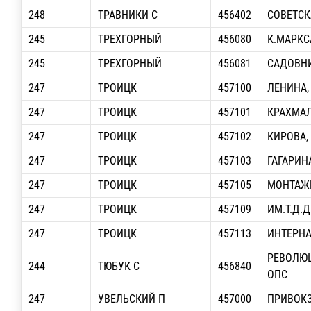
248
ТРАВНИКИ С
456402
СОВЕТСК
245
ТРЕХГОРНЫЙ
456080
К.МАРКС
245
ТРЕХГОРНЫЙ
456081
САДОВНИ
247
ТРОИЦК
457100
ЛЕНИНА,
247
ТРОИЦК
457101
КРАХМАЛ
247
ТРОИЦК
457102
КИРОВА,
247
ТРОИЦК
457103
ГАГАРИНА
247
ТРОИЦК
457105
МОНТАЖН
247
ТРОИЦК
457109
ИМ.Т.Д.
247
ТРОИЦК
457113
ИНТЕРН
РЕВОЛЮ
244
ТЮБУК С
456840
ОПС
247
УВЕЛЬСКИЙ П
457000
ПРИВОК