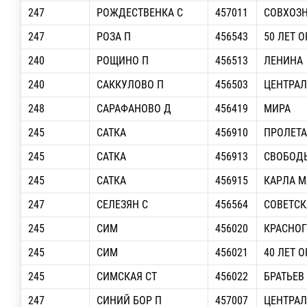
247
РОЖДЕСТВЕНКА С
457011
СОВХОЗ
247
РОЗА П
456543
50 ЛЕТ 
240
РОЩИНО П
456513
ЛЕНИНА
240
САККУЛОВО П
456503
ЦЕНТРА
248
САРАФАНОВО Д
456419
МИРА
245
САТКА
456910
ПРОЛЕТА
245
САТКА
456913
СВОБОДЫ
245
САТКА
456915
КАРЛА М
247
СЕЛЕЗЯН С
456564
СОВЕТСК
245
СИМ
456020
КРАСНО
245
СИМ
456021
40 ЛЕТ 
245
СИМСКАЯ СТ
456022
БРАТЬЕВ
247
СИНИЙ БОР П
457007
ЦЕНТРА