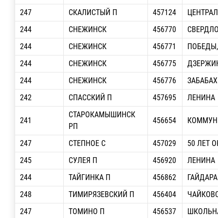
247
СКАЛИСТЫЙ П
457124
ЦЕНТРА
244
СНЕЖИНСК
456770
СВЕРДЛО
244
СНЕЖИНСК
456771
ПОБЕДЫ,
244
СНЕЖИНСК
456775
ДЗЕРЖИН
244
СНЕЖИНСК
456776
ЗАБАБАХ
242
СПАССКИЙ П
457695
ЛЕНИНА
СТАРОКАМЫШИНСК
241
456654
КОММУН
РП
247
СТЕПНОЕ С
457029
50 ЛЕТ 
245
СУЛЕЯ П
456920
ЛЕНИНА
244
ТАЙГИНКА П
456862
ГАЙДАРА
248
ТИМИРЯЗЕВСКИЙ П
456404
ЧАЙКОВ
247
ТОМИНО П
456537
ШКОЛЬН