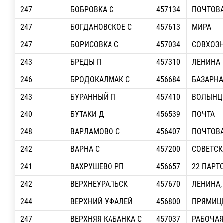
247
БОБРОВКА С
457134
ПОЧТОВ
247
БОГДАНОВСКОЕ С
457613
МИРА
247
БОРИСОВКА С
457034
СОВХОЗ
243
БРЕДЫ П
457310
ЛЕНИНА
246
БРОДОКАЛМАК С
456684
БАЗАРНА
243
БУРАННЫЙ П
457410
ВОЛЫНЦ
240
БУТАКИ Д
456539
ПОЧТА
248
ВАРЛАМОВО С
456407
ПОЧТОВ
242
ВАРНА С
457200
СОВЕТСК
241
ВАХРУШЕВО РП
456657
22 ПАРТ
242
ВЕРХНЕУРАЛЬСК
457670
ЛЕНИНА,
244
ВЕРХНИЙ УФАЛЕЙ
456800
ПРЯМИЦИ
247
ВЕРХНЯЯ КАБАНКА С
457037
РАБОЧА