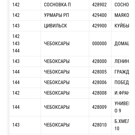
142
СОСНОВКА П
428902
СОСНОВС
142
УРМАРЫ РП
429400
МАЯКОВС
143
ЦИВИЛЬСК
429900
КУЙБЫШЕ
142
143
ЧЕБОКСАРЫ
000000
ДОМАШНЯ
144
143
ЧЕБОКСАРЫ
428000
ЛЕНИНА П
144
ЧЕБОКСАРЫ
428005
ГРАЖДАНС
144
ЧЕБОКСАРЫ
428006
ПОБЕДЫ П
142
ЧЕБОКСАРЫ
428008
И.ФРАНКО
УНИВЕРСИ
144
ЧЕБОКСАРЫ
428009
О 9
Б.ХМЕЛЬН
143
ЧЕБОКСАРЫ
428010
10