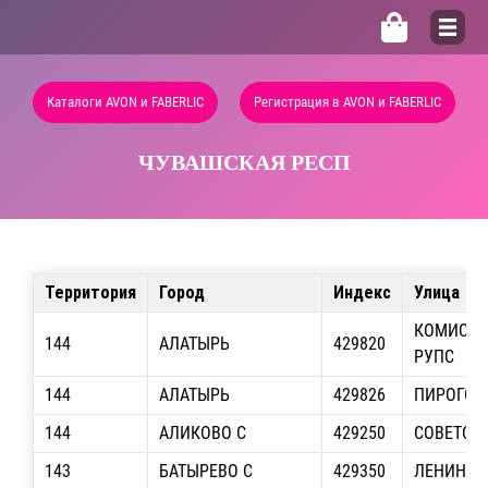
Каталоги AVON и FABERLIC
Регистрация в AVON и FABERLIC
ЧУВАШСКАЯ РЕСП
Территория
Город
Индекс
Улица
КОМИССА
144
АЛАТЫРЬ
429820
РУПС
144
АЛАТЫРЬ
429826
ПИРОГОВА
144
АЛИКОВО С
429250
СОВЕТСКА
143
БАТЫРЕВО С
429350
ЛЕНИНА, 