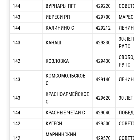
144
ВУРНАРЫ ПГТ
429220
СОВЕТСКА
143
ИБРЕСИ РП
429700
МАРЕСЬЕВ
144
КАЛИНИНО С
429212
ЛЕНИНА
30-ЛЕТИЯ
143
КАНАШ
429330
РУПС
СВОБОДН
142
КОЗЛОВКА
429430
РУПС
КОМСОМОЛЬСКОЕ
143
429140
ЛЕНИНА, 
С
КРАСНОАРМЕЙСКОЕ
143
429620
30 ЛЕТ П
С
144
КРАСНЫЕ ЧЕТАИ С
429040
ПОБЕДЫ,
142
КУГЕСИ
429500
СОВЕТСКА
МАРИИНСКИЙ
142
429570
СОВЕТСКА