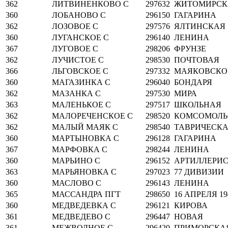
362
ЛИТВИНЕНКОВО С
297632
ЖИТОМИРСК
360
ЛОБАНОВО С
296150
ГАГАРИНА
362
ЛОЗОВОЕ С
297576
ЯЛТИНСКАЯ
360
ЛУГАНСКОЕ С
296140
ЛЕНИНА
367
ЛУГОВОЕ С
298206
ФРУНЗЕ
362
ЛУЧИСТОЕ С
298530
ПОЧТОВАЯ
366
ЛЬГОВСКОЕ С
297332
МАЯКОВСКО
360
МАГАЗИНКА С
296040
БОНДАРЯ
362
МАЗАНКА С
297530
МИРА
363
МАЛЕНЬКОЕ С
297517
ШКОЛЬНАЯ
362
МАЛОРЕЧЕНСКОЕ С
298520
КОМСОМОЛЬ
362
МАЛЫЙ МАЯК С
298540
ТАВРИЧЕСК
360
МАРТЫНОВКА С
296128
ГАГАРИНА
367
МАРФОВКА С
298244
ЛЕНИНА
360
МАРЬИНО С
296152
АРТИЛЛЕРИ
363
МАРЬЯНОВКА С
297023
77 ДИВИЗИИ
360
МАСЛОВО С
296143
ЛЕНИНА
365
МАССАНДРА ПГТ
298650
16 АПРЕЛЯ 19
360
МЕДВЕДЕВКА С
296121
КИРОВА
361
МЕДВЕДЕВО С
296447
НОВАЯ
361
МЕЖВОДНОЕ С
296420
ПРИМОРСКА