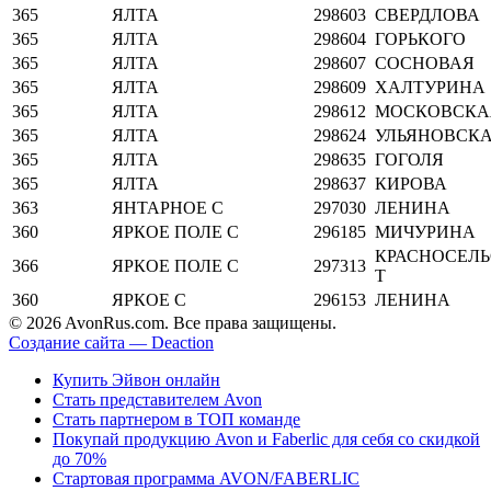
365
ЯЛТА
298603
СВЕРДЛОВА
365
ЯЛТА
298604
ГОРЬКОГО
365
ЯЛТА
298607
СОСНОВАЯ
365
ЯЛТА
298609
ХАЛТУРИНА
365
ЯЛТА
298612
МОСКОВСКА
365
ЯЛТА
298624
УЛЬЯНОВСК
365
ЯЛТА
298635
ГОГОЛЯ
365
ЯЛТА
298637
КИРОВА
363
ЯНТАРНОЕ С
297030
ЛЕНИНА
360
ЯРКОЕ ПОЛЕ С
296185
МИЧУРИНА
КРАСНОСЕЛЬ
366
ЯРКОЕ ПОЛЕ С
297313
Т
360
ЯРКОЕ С
296153
ЛЕНИНА
© 2026 AvonRus.com. Все права защищены.
Создание сайта — Deaction
Купить Эйвон онлайн
Стать представителем Avon
Стать партнером в ТОП команде
Покупай продукцию Avon и Faberlic для себя со скидкой
до 70%
Стартовая программа AVON/FABERLIC