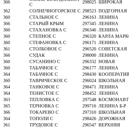
366
298025
ШИРОКАЯ
С
362
СОЛНЕЧНОГОРСКОЕ С
298523
ПОДГОРНАЯ
360
СТАЛЬНОЕ С
296163
ЛЕНИНА
366
СТАРЫЙ КРЫМ
297345
ЛЕНИНА
360
СТАХАНОВКА С
296346
ЛЕНИНА
360
СТЕПНОЕ С
296320
КАРЛА МАРК
360
СТЕФАНОВКА С
296171
ЛЕНИНА
361
СТОЛБОВОЕ С
296520
СОВЕТСКАЯ
366
СУДАК
298000
ЛЕНИНА
360
СУСАНИНО С
296332
НОВАЯ
360
ТАБАЧНОЕ С
296177
ЛЕНИНА
364
ТАБАЧНОЕ С
298430
КООПЕРАТИ
360
ТАВРИЧЕСКОЕ С
296024
ШКОЛЬНАЯ
364
ТАНКОВОЕ С
298471
ЛЕНИНА
364
ТЕНИСТОЕ С
298452
ЛЕНИНА
363
ТЕПЛОВКА С
297548
КОСМОНАВТ
365
ТЕРНОВКА С
299716
ЛЕНИНА Б-Р
366
ТОКАРЕВО С
297310
ШКОЛЬНАЯ
364
ТОПОЛИ С
298426
ДОРОЖНАЯ
361
ТРУДОВОЕ С
296547
ВЕРХНЯЯ