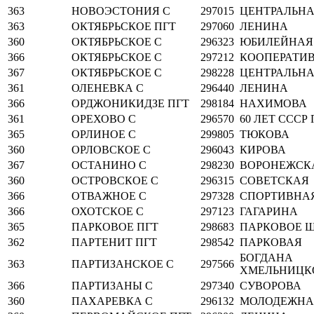
363
НОВОЭСТОНИЯ С
297015
ЦЕНТРАЛЬН
363
ОКТЯБРЬСКОЕ ПГТ
297060
ЛЕНИНА
360
ОКТЯБРЬСКОЕ С
296323
ЮБИЛЕЙНАЯ
366
ОКТЯБРЬСКОЕ С
297212
КООПЕРАТИ
367
ОКТЯБРЬСКОЕ С
298228
ЦЕНТРАЛЬН
361
ОЛЕНЕВКА С
296440
ЛЕНИНА
366
ОРДЖОНИКИДЗЕ ПГТ
298184
НАХИМОВА
361
ОРЕХОВО С
296570
60 ЛЕТ СССР 
365
ОРЛИНОЕ С
299805
ТЮКОВА
360
ОРЛОВСКОЕ С
296043
КИРОВА
367
ОСТАНИНО С
298230
ВОРОНЕЖСК
360
ОСТРОВСКОЕ С
296315
СОВЕТСКАЯ
366
ОТВАЖНОЕ С
297328
СПОРТИВНА
366
ОХОТСКОЕ С
297123
ГАГАРИНА
365
ПАРКОВОЕ ПГТ
298683
ПАРКОВОЕ Ш
362
ПАРТЕНИТ ПГТ
298542
ПАРКОВАЯ
БОГДАНА
363
ПАРТИЗАНСКОЕ С
297566
ХМЕЛЬНИЦК
366
ПАРТИЗАНЫ С
297340
СУВОРОВА
360
ПАХАРЕВКА С
296132
МОЛОДЕЖНА