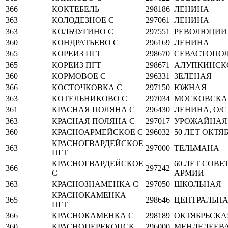
366
КОКТЕБЕЛЬ
298186
ЛЕНИНА
363
КОЛОДЕЗНОЕ С
297061
ЛЕНИНА
363
КОЛЬЧУГИНО С
297551
РЕВОЛЮЦИИ
360
КОНДРАТЬЕВО С
296169
ЛЕНИНА
365
КОРЕИЗ ПГТ
298670
СЕВАСТОПОЛ
365
КОРЕИЗ ПГТ
298671
АЛУПКИНСК
360
КОРМОВОЕ С
296331
ЗЕЛЕНАЯ
366
КОСТОЧКОВКА С
297150
ЮЖНАЯ
363
КОТЕЛЬНИКОВО С
297034
МОСКОВСКА
361
КРАСНАЯ ПОЛЯНА С
296430
ЛЕНИНА, О/С 
363
КРАСНАЯ ПОЛЯНА С
297017
УРОЖАЙНАЯ
360
КРАСНОАРМЕЙСКОЕ С
296032
50 ЛЕТ ОКТЯ
КРАСНОГВАРДЕЙСКОЕ
363
297000
ТЕЛЬМАНА
ПГТ
КРАСНОГВАРДЕЙСКОЕ
60 ЛЕТ СОВ
366
297242
С
АРМИИ
363
КРАСНОЗНАМЕНКА С
297050
ШКОЛЬНАЯ
КРАСНОКАМЕНКА
365
298646
ЦЕНТРАЛЬН
ПГТ
366
КРАСНОКАМЕНКА С
298189
ОКТЯБРЬСКА
360
КРАСНОПЕРЕКОПСК
296000
МЕНДЕЛЕЕВ