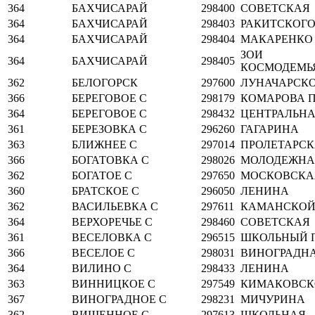
364
БАХЧИСАРАЙ
298400
СОВЕТСКАЯ
364
БАХЧИСАРАЙ
298403
РАКИТСКОГ
364
БАХЧИСАРАЙ
298404
МАКАРЕНКО
ЗОИ
364
БАХЧИСАРАЙ
298405
КОСМОДЕМЬ
362
БЕЛОГОРСК
297600
ЛУНАЧАРСК
366
БЕРЕГОВОЕ С
298179
КОМАРОВА П
364
БЕРЕГОВОЕ С
298432
ЦЕНТРАЛЬН
361
БЕРЕЗОВКА С
296260
ГАГАРИНА
363
БЛИЖНЕЕ С
297014
ПРОЛЕТАРС
366
БОГАТОВКА С
298026
МОЛОДЕЖНА
362
БОГАТОЕ С
297650
МОСКОВСКА
360
БРАТСКОЕ С
296050
ЛЕНИНА
362
ВАСИЛЬЕВКА С
297611
КАМАНСКОЙ, 
364
ВЕРХОРЕЧЬЕ С
298460
СОВЕТСКАЯ
361
ВЕСЕЛОВКА С
296515
ШКОЛЬНЫЙ П
366
ВЕСЕЛОЕ С
298031
ВИНОГРАДН
364
ВИЛИНО С
298433
ЛЕНИНА
363
ВИННИЦКОЕ С
297549
КИМАКОВСК
367
ВИНОГРАДНОЕ С
298231
МИЧУРИНА
362
ВИШЕННОЕ С
297613
ШКОЛЬНАЯ