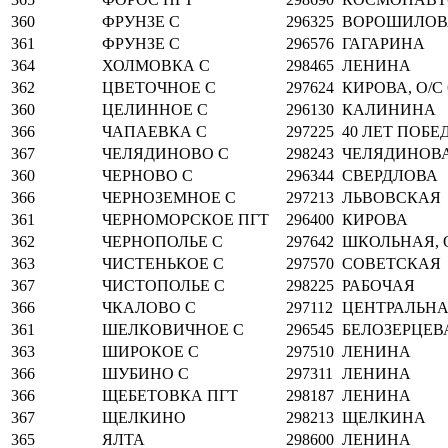
360
ФРУНЗЕ С
296325
ВОРОШИЛОВ
361
ФРУНЗЕ С
296576
ГАГАРИНА
364
ХОЛМОВКА С
298465
ЛЕНИНА
362
ЦВЕТОЧНОЕ С
297624
КИРОВА, О/С 
360
ЦЕЛИННОЕ С
296130
КАЛИНИНА
366
ЧАПАЕВКА С
297225
40 ЛЕТ ПОБЕ
367
ЧЕЛЯДИНОВО С
298243
ЧЕЛЯДИНОВА
360
ЧЕРНОВО С
296344
СВЕРДЛОВА
366
ЧЕРНОЗЕМНОЕ С
297213
ЛЬВОВСКАЯ
361
ЧЕРНОМОРСКОЕ ПГТ
296400
КИРОВА
362
ЧЕРНОПОЛЬЕ С
297642
ШКОЛЬНАЯ, О
363
ЧИСТЕНЬКОЕ С
297570
СОВЕТСКАЯ
367
ЧИСТОПОЛЬЕ С
298225
РАБОЧАЯ
366
ЧКАЛОВО С
297112
ЦЕНТРАЛЬН
361
ШЕЛКОВИЧНОЕ С
296545
БЕЛОЗЕРЦЕВ
363
ШИРОКОЕ С
297510
ЛЕНИНА
366
ШУБИНО С
297311
ЛЕНИНА
366
ЩЕБЕТОВКА ПГТ
298187
ЛЕНИНА
367
ЩЕЛКИНО
298213
ЩЕЛКИНА
365
ЯЛТА
298600
ЛЕНИНА