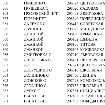
360
ГРИШИНО С
296324
ЦЕНТРАЛЬН
366
ГРУШЕВКА С
298020
САДОВАЯ
363
ГРЭСОВСКИЙ ПГТ
295493
ЯБЛОЧКОВА
365
ГУРЗУФ ПГТ
298640
ПОДВОЙСКО
361
ДАЛЕКОЕ С
296412
СОВЕТСКАЯ
366
ДАЧНОЕ С
298023
МИНДАЛЬНА
360
ДЖАНКОЙ
296100
КРЫМСКАЯ
360
ДЖАНКОЙ
296102
ШМИДТА
360
ДЖАНКОЙ
296106
ТИТОВА
360
ДЖАНКОЙ
296108
МОСКОВСКА
366
ДМИТРОВКА С
297210
ЛЬВОВСКАЯ
360
ДНЕПРОВКА С
296181
ПИОНЕРСКА
362
ДОБРОЕ С
297571
ЦЕНТРАЛЬН
361
ДОБРУШИНО С
296510
ШКОЛЬНАЯ
364
ДОЛИННОЕ С
298450
ЛЕНИНА
362
ДОНСКОЕ С
297523
КОМСОМОЛЬ
366
ДРОФИНО С
297153
ШКОЛЬНАЯ
363
ДУБКИ С
297561
СПЕЦИАЛИС
361
ЕВПАТОРИЯ
297402
ЭСКАДРОННАЯ
361
ЕВПАТОРИЯ
297403
ПОБЕДЫ ПР-Т,