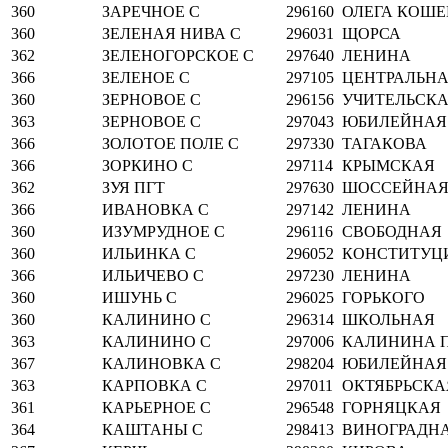
360
ЗАРЕЧНОЕ С
296160
ОЛЕГА КОШЕ
360
ЗЕЛЕНАЯ НИВА С
296031
ЩОРСА
362
ЗЕЛЕНОГОРСКОЕ С
297640
ЛЕНИНА
366
ЗЕЛЕНОЕ С
297105
ЦЕНТРАЛЬН
360
ЗЕРНОВОЕ С
296156
УЧИТЕЛЬСК
363
ЗЕРНОВОЕ С
297043
ЮБИЛЕЙНАЯ
366
ЗОЛОТОЕ ПОЛЕ С
297330
ТАГАКОВА
366
ЗОРКИНО С
297114
КРЫМСКАЯ
362
ЗУЯ ПГТ
297630
ШОССЕЙНА
366
ИВАНОВКА С
297142
ЛЕНИНА
360
ИЗУМРУДНОЕ С
296116
СВОБОДНАЯ
360
ИЛЬИНКА С
296052
КОНСТИТУЦ
366
ИЛЬИЧЕВО С
297230
ЛЕНИНА
360
ИШУНЬ С
296025
ГОРЬКОГО
360
КАЛИНИНО С
296314
ШКОЛЬНАЯ
363
КАЛИНИНО С
297006
КАЛИНИНА 
367
КАЛИНОВКА С
298204
ЮБИЛЕЙНАЯ
363
КАРПОВКА С
297011
ОКТЯБРЬСКА
361
КАРЬЕРНОЕ С
296548
ГОРНЯЦКАЯ
364
КАШТАНЫ С
298413
ВИНОГРАДН