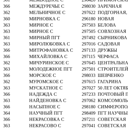
366
МЕЖДУРЕЧЬЕ С
298030
ЗАРЕЧНАЯ
362
МЕЛЬНИЧНОЕ С
297622
ПОДГОРНАЯ, 
360
МИРНОВКА С
296180
НОВАЯ
363
МИРНОЕ С
297503
БЕЛОВА
363
МИРНОЕ С
297505
СОВХОЗНАЯ
361
МИРНЫЙ ПГТ
297492
СЫРНИКОВА
363
МИРОЛЮБОВКА С
297016
САДОВАЯ
366
МИТРОФАНОВКА С
297133
ДРУЖБЫ
366
МИХАЙЛОВКА С
297115
ЧЕРФАСА
362
МИЧУРИНСКОЕ С
297645
ЦЕНТРАЛЬН
363
МОЛОДЕЖНОЕ ПГТ
297501
СТРОИТЕЛЕ
366
МОРСКОЕ С
298033
ШЕВЧЕНКО
362
МУРОМСКОЕ С
297615
ГАГАРИНА
363
МУСКАТНОЕ С
297027
50 ЛЕТ ОКТЯ
366
НАДЕЖДА С
297233
ПОЧТОВЫЙ П
363
НАЙДЕНОВКА С
297062
КОМСОМОЛЬ
366
НАСЫПНОЕ С
298180
СИМФЕРОПО
364
НАУЧНЫЙ ПГТ
298409
ПГТ НАУЧН
366
НЕКРАСОВКА С
297211
СОВЕТСКАЯ
363
НЕКРАСОВО С
297041
СОВЕТСКАЯ