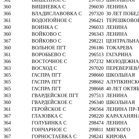
360
ВИШНЕВКА С
296030
ЛЕНИНА
366
ВЛАДИСЛАВОВКА С
297320
30 ЛЕТ ПОБЕ
361
ВОДОПОЙНОЕ С
296421
ТЕРЕШКОВО
360
ВОИНКА С
296033
ЛЕНИНА
360
ВОЙКОВО С
296343
ЛЕНИНА
367
ВОЙКОВО С
298221
ЦЕНТРАЛЬН
360
ВОЛЬНОЕ ПГТ
296186
ТОКАРЕВА
361
ВОРОБЬЕВО С
296513
ГАГАРИНА
366
ВОСТОЧНОЕ С
297232
МОЛОДЕЖНА
363
ВОСХОД С
297020
ПЕРЕВЕРЗЕВ
365
ГАСПРА ПГТ
298660
ШКОЛЬНАЯ
365
ГАСПРА ПГТ
298662
АЛУПКИНСК
365
ГАСПРА ПГТ
298668
40 ЛЕТ ОКТЯ
363
ГВАРДЕЙСКОЕ ПГТ
297513
ЛЕНИНА
360
ГВАРДЕЙСКОЕ С
296340
ШКОЛЬНАЯ
361
ГЕРОЙСКОЕ С
296564
ЛЕНИНА ПР-
367
ГЛАЗОВКА С
298220
КАРАХАНЯН
364
ГОЛУБИНКА С
298474
ЛЕНИНА
365
ГОНЧАРНОЕ С
299811
МЯГКОГО
367
ГОРНОСТАЕВКА С
298241
КИРОВА