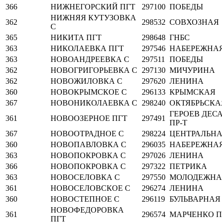
366
НИЖНЕГОРСКИЙ ПГТ
297100
ПОБЕДЫ
НИЖНЯЯ КУТУЗОВКА
362
298532
СОВХОЗНАЯ
С
365
НИКИТА ПГТ
298648
ГНБС
363
НИКОЛАЕВКА ПГТ
297546
НАБЕРЕЖНА
363
НОВОАНДРЕЕВКА С
297511
ПОБЕДЫ
362
НОВОГРИГОРЬЕВКА С
297130
МИЧУРИНА
362
НОВОЖИЛОВКА С
297620
ЛЕНИНА
360
НОВОКРЫМСКОЕ С
296133
КРЫМСКАЯ
367
НОВОНИКОЛАЕВКА С
298240
ОКТЯБРЬСКА
ГЕРОЕВ ДЕС
361
НОВООЗЕРНОЕ ПГТ
297491
ПР-Т
367
НОВООТРАДНОЕ С
298224
ЦЕНТРАЛЬН
360
НОВОПАВЛОВКА С
296035
НАБЕРЕЖНА
363
НОВОПОКРОВКА С
297026
ЛЕНИНА
366
НОВОПОКРОВКА С
297322
ПЕТРИКА
363
НОВОСЕЛОВКА С
297550
МОЛОДЕЖНА
361
НОВОСЕЛОВСКОЕ С
296274
ЛЕНИНА
360
НОВОСТЕПНОЕ С
296119
БУЛЬВАРНАЯ
НОВОФЕДОРОВКА
361
296574
МАРЧЕНКО П
ПГТ