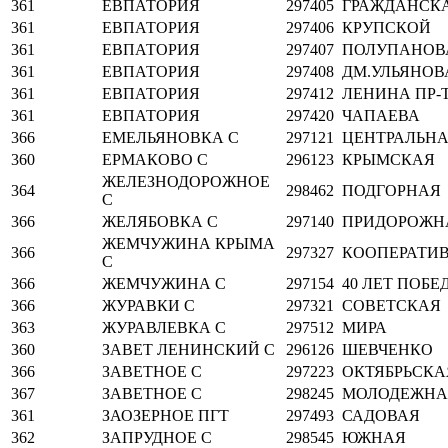
361
ЕВПАТОРИЯ
297405
ГРАЖДАНСК
361
ЕВПАТОРИЯ
297406
КРУПСКОЙ
361
ЕВПАТОРИЯ
297407
ПОЛУПАНОВ
361
ЕВПАТОРИЯ
297408
ДМ.УЛЬЯНОВ
361
ЕВПАТОРИЯ
297412
ЛЕНИНА ПР-
361
ЕВПАТОРИЯ
297420
ЧАПАЕВА
366
ЕМЕЛЬЯНОВКА С
297121
ЦЕНТРАЛЬН
360
ЕРМАКОВО С
296123
КРЫМСКАЯ
ЖЕЛЕЗНОДОРОЖНОЕ
364
298462
ПОДГОРНАЯ
С
366
ЖЕЛЯБОВКА С
297140
ПРИДОРОЖН
ЖЕМЧУЖИНА КРЫМА
366
297327
КООПЕРАТИ
С
366
ЖЕМЧУЖИНА С
297154
40 ЛЕТ ПОБЕ
366
ЖУРАВКИ С
297321
СОВЕТСКАЯ
363
ЖУРАВЛЕВКА С
297512
МИРА
360
ЗАВЕТ ЛЕНИНСКИЙ С
296126
ШЕВЧЕНКО
366
ЗАВЕТНОЕ С
297223
ОКТЯБРЬСКА
367
ЗАВЕТНОЕ С
298245
МОЛОДЕЖНА
361
ЗАОЗЕРНОЕ ПГТ
297493
САДОВАЯ
362
ЗАПРУДНОЕ С
298545
ЮЖНАЯ