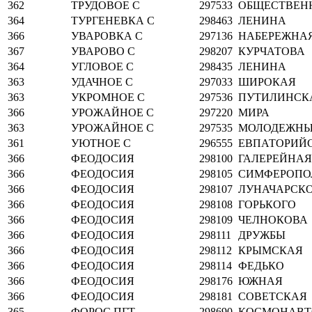
362
ТРУДОВОЕ С
297533
ОБЩЕСТВЕН
364
ТУРГЕНЕВКА С
298463
ЛЕНИНА
366
УВАРОВКА С
297136
НАБЕРЕЖНА
367
УВАРОВО С
298207
КУРЧАТОВА
364
УГЛОВОЕ С
298435
ЛЕНИНА
363
УДАЧНОЕ С
297033
ШИРОКАЯ
363
УКРОМНОЕ С
297536
ПУТИЛИНСК
366
УРОЖАЙНОЕ С
297220
МИРА
363
УРОЖАЙНОЕ С
297535
МОЛОДЕЖНЫ
361
УЮТНОЕ С
296555
ЕВПАТОРИЙ
366
ФЕОДОСИЯ
298100
ГАЛЕРЕЙНАЯ
366
ФЕОДОСИЯ
298105
СИМФЕРОПО
366
ФЕОДОСИЯ
298107
ЛУНАЧАРСК
366
ФЕОДОСИЯ
298108
ГОРЬКОГО
366
ФЕОДОСИЯ
298109
ЧЕЛНОКОВА
366
ФЕОДОСИЯ
298111
ДРУЖБЫ
366
ФЕОДОСИЯ
298112
КРЫМСКАЯ
366
ФЕОДОСИЯ
298114
ФЕДЬКО
366
ФЕОДОСИЯ
298176
ЮЖНАЯ
366
ФЕОДОСИЯ
298181
СОВЕТСКАЯ
365
ФОРОС ПГТ
298690
КОСМОНАВТ