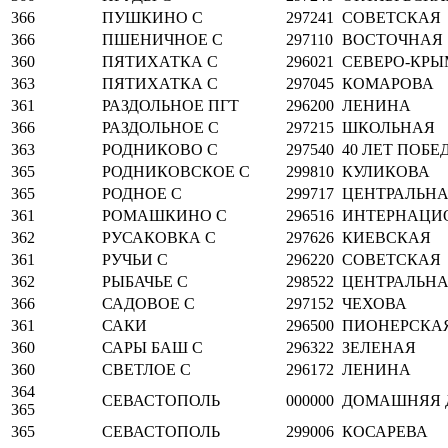
366
ПУШКИНО С
297241
СОВЕТСКАЯ
366
ПШЕНИЧНОЕ С
297110
ВОСТОЧНАЯ
360
ПЯТИХАТКА С
296021
СЕВЕРО-КР
363
ПЯТИХАТКА С
297045
КОМАРОВА
361
РАЗДОЛЬНОЕ ПГТ
296200
ЛЕНИНА
366
РАЗДОЛЬНОЕ С
297215
ШКОЛЬНАЯ
363
РОДНИКОВО С
297540
40 ЛЕТ ПОБЕ
365
РОДНИКОВСКОЕ С
299810
КУЛИКОВА
365
РОДНОЕ С
299717
ЦЕНТРАЛЬН
361
РОМАШКИНО С
296516
ИНТЕРНАЦИ
362
РУСАКОВКА С
297626
КИЕВСКАЯ
361
РУЧЬИ С
296220
СОВЕТСКАЯ
362
РЫБАЧЬЕ С
298522
ЦЕНТРАЛЬН
366
САДОВОЕ С
297152
ЧЕХОВА
361
САКИ
296500
ПИОНЕРСКА
360
САРЫ БАШ С
296322
ЗЕЛЕНАЯ
360
СВЕТЛОЕ С
296172
ЛЕНИНА
364
СЕВАСТОПОЛЬ
000000
ДОМАШНЯЯ 
365
365
СЕВАСТОПОЛЬ
299006
КОСАРЕВА