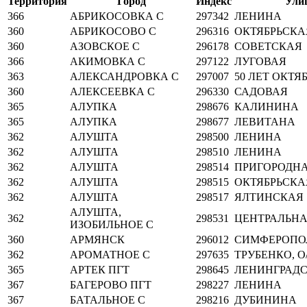
Территория
Город
Индекс
Ули
366
АБРИКОСОВКА С
297342
ЛЕНИНА
360
АБРИКОСОВО С
296316
ОКТЯБРЬСКА
360
АЗОВСКОЕ С
296178
СОВЕТСКАЯ
366
АКИМОВКА С
297122
ЛУГОВАЯ
363
АЛЕКСАНДРОВКА С
297007
50 ЛЕТ ОКТЯ
360
АЛЕКСЕЕВКА С
296330
САДОВАЯ
365
АЛУПКА
298676
КАЛИНИНА
365
АЛУПКА
298677
ЛЕВИТАНА
362
АЛУШТА
298500
ЛЕНИНА
362
АЛУШТА
298510
ЛЕНИНА
362
АЛУШТА
298514
ПРИГОРОДН
362
АЛУШТА
298515
ОКТЯБРЬСКА
362
АЛУШТА
298517
ЯЛТИНСКАЯ
АЛУШТА,
362
298531
ЦЕНТРАЛЬН
ИЗОБИЛЬНОЕ С
360
АРМЯНСК
296012
СИМФЕРОПО
362
АРОМАТНОЕ С
297635
ТРУБЕНКО, О/
365
АРТЕК ПГТ
298645
ЛЕНИНГРАД
367
БАГЕРОВО ПГТ
298227
ЛЕНИНА
367
БАТАЛЬНОЕ С
298216
ДУБИНИНА