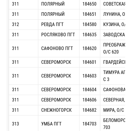
311
ПОЛЯРНЫЙ
184650
СОВЕТСКАЯ, О
311
ПОЛЯРНЫЙ
184651
ЛУНИНА, О/С 
312
РЕВДА ПГТ
184580
КУЗИНА, О/С 
311
РОСЛЯКОВО ПГТ
184635
ЗАВОДСКАЯ, 
ПРЕОБРАЖЕН
311
САФОНОВО ПГТ
184620
О/С 620
311
СЕВЕРОМОРСК
184601
ГВАРДЕЙСКАЯ
ТИМУРА АПАК
311
СЕВЕРОМОРСК
184603
С 3
311
СЕВЕРОМОРСК
184604
САФОНОВА, О
311
СЕВЕРОМОРСК
184606
СЕВЕРНАЯ, У
311
СНЕЖНОГОРСК
184682
МИРА, О/С 2
БЕЛОМОРСКАЯ
313
УМБА ПГТ
184703
703