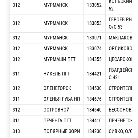
КОЛЬСКИЙ ПР-
312
МУРМАНСК
183052
52
ГЕРОЕВ РЫБА
312
МУРМАНСК
183053
О/С 53
312
МУРМАНСК
183071
МАКЛАКОВА, 
312
МУРМАНСК
183074
ОРЛИКОВОЙ, 
312
МУРМАШИ ПГТ
184355
ЦЕСАРСКОГО, 
ГВАРДЕЙСКИЙ 
311
НИКЕЛЬ ПГТ
184421
С 421
312
ОЛЕНЕГОРСК
184530
СТРОИТЕЛЬНА
311
ОЛЕНЬЯ ГУБА НП
184676
СТРОИТЕЛЕЙ
312
ОСТРОВНОЙ
184640
БЕССОНОВА, 
311
ПЕЧЕНГА ПГТ
184410
ПЕЧЕНЕГСКОЕ
313
ПОЛЯРНЫЕ ЗОРИ
184230
СИВКО, О/С 2