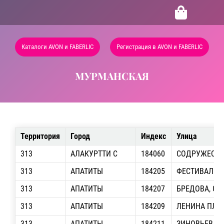
Каталоги AVON и FABERLIC
Регистрация в AVON и FABERLIC
МУРМАНСКАЯ
Территория
Город
Индекс
Улица
313
АЛАКУРТТИ С
184060
СОДРУЖЕСТВА
313
АПАТИТЫ
184205
ФЕСТИВАЛЬНА
313
АПАТИТЫ
184207
БРЕДОВА, О/С
313
АПАТИТЫ
184209
ЛЕНИНА ПЛ., 
313
АПАТИТЫ
184211
ЗИНОВЬЕВА, О