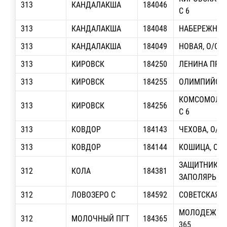
313
КАНДАЛАКША
184046
С 6
313
КАНДАЛАКША
184048
НАБЕРЕЖНАЯ,
313
КАНДАЛАКША
184049
НОВАЯ, О/С 9
313
КИРОВСК
184250
ЛЕНИНА ПР-Т,
313
КИРОВСК
184255
ОЛИМПИЙСКАЯ
КОМСОМОЛЬС
313
КИРОВСК
184256
С 6
313
КОВДОР
184143
ЧЕХОВА, О/С 
313
КОВДОР
184144
КОШИЦА, О/С
ЗАЩИТНИКО
312
КОЛА
184381
ЗАПОЛЯРЬЯ П
312
ЛОВОЗЕРО С
184592
СОВЕТСКАЯ, О
МОЛОДЕЖНАЯ
312
МОЛОЧНЫЙ ПГТ
184365
365