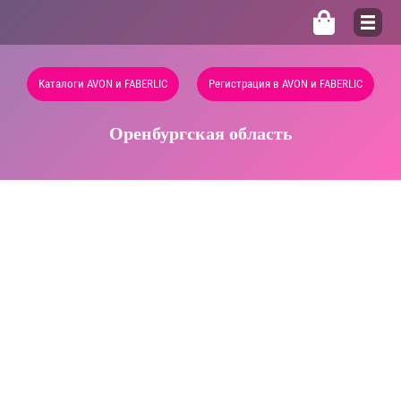
Каталоги AVON и FABERLIC
Регистрация в AVON и FABERLIC
Оренбургская область