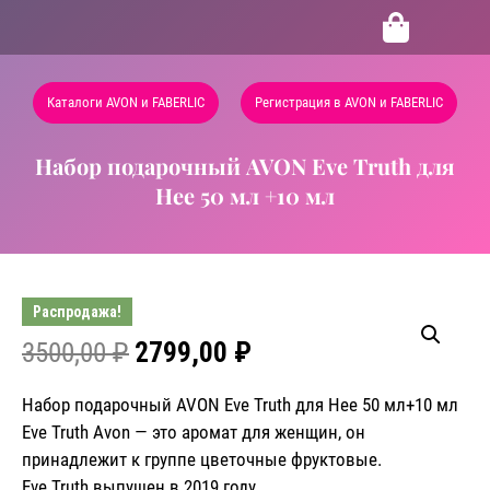
Каталоги AVON и FABERLIC
Регистрация в AVON и FABERLIC
Набор подарочный AVON Eve Truth для
Нее 50 мл +10 мл
Распродажа!
3500,00
₽
2799,00
₽
Набор подарочный AVON Eve Truth для Нее 50 мл+10 мл
Eve Truth
Avon
— это аромат для женщин, он
принадлежит к группе цветочные фруктовые.
Eve Truth
выпущен в 2019 году.