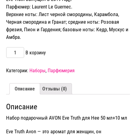
Парфюмер: Laurent Le Guernec.
Верхние ноты: Лист черной смородины, Карамбола,
Черная смородина и Гранат; средние ноты: Розовая
фрезия, Пион и Гардения; базовые ноты: Кедр, Мускус и
Амбра.
Количество
В корзину
товара
Набор
подарочный
Категории:
Наборы
,
Парфюмерия
AVON
Eve
Truth
Описание
Отзывы (0)
для
Нее
50
Описание
мл
+10
Набор подарочный AVON Eve Truth для Нее 50 мл+10 мл
мл
Eve Truth
Avon
— это аромат для женщин, он