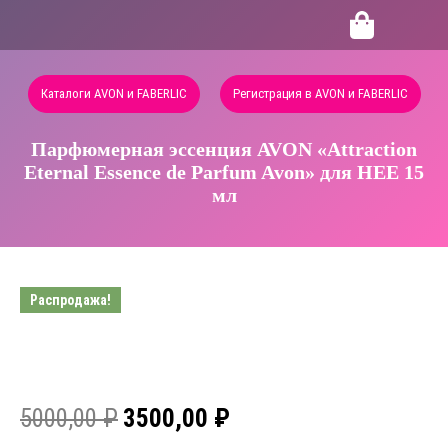
Каталоги AVON и FABERLIC
Регистрация в AVON и FABERLIC
Парфюмерная эссенция AVON «Attraction
Eternal Essence de Parfum Avon» для НЕЕ 15
мл
Распродажа!
5000,00
₽
3500,00
₽