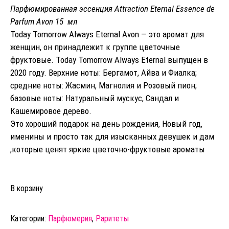
Парфюмированная эссенция
Attraction Eternal Essence de
Parfum
Avon
15 мл
Today Tomorrow Always Eternal
Avon
— это аромат для
женщин, он принадлежит к группе цветочные
фруктовые.
Today Tomorrow Always Eternal
выпущен в
2020 году. Верхние ноты: Бергамот, Айва и Фиалка;
средние ноты: Жасмин, Магнолия и Розовый пион;
базовые ноты: Натуральный мускус, Сандал и
Кашемировое дерево.
Это хороший подарок на день рождения, Новый год,
именины и просто так для изысканных девушек и дам
,которые ценят яркие цветочно-фруктовые ароматы
Количество
В корзину
товара
Парфюмерная
эссенция
Категории:
Парфюмерия
,
Раритеты
AVON