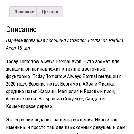
"Attraction
Eternal
Описание
Детали
Essence
de
Parfum
Описание
Avon"
для
Парфюмированная эссенция
Attraction Eternal de Parfum
НЕЕ
15
Avon
15 мл
мл
Today Tomorrow Always Eternal
Avon
— это аромат для
женщин, он принадлежит к группе цветочные
фруктовые.
Today Tomorrow Always Eternal
выпущен в
2020 году. Верхние ноты: Бергамот, Айва и Фиалка;
средние ноты: Жасмин, Магнолия и Розовый пион;
базовые ноты: Натуральный мускус, Сандал и
Кашемировое дерево.
Это хороший подарок на день рождения, Новый год,
именины и просто так для изысканных девушек и дам